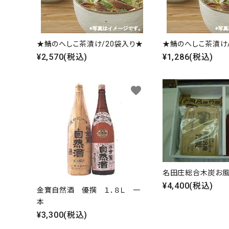
★鯖のへしこ茶漬け/20袋入り★
★鯖のへしこ茶漬け
¥2,570(税込)
¥1,286(税込)
favorite
名田庄総合木炭お風
¥4,400(税込)
金寶自然酒 優撰 １．８Ｌ 一
キーワ
本
¥3,300(税込)