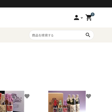
0
person
shopping_cart
search
海の幸
6,000円～
酒とおつまみ
favorite
favorite