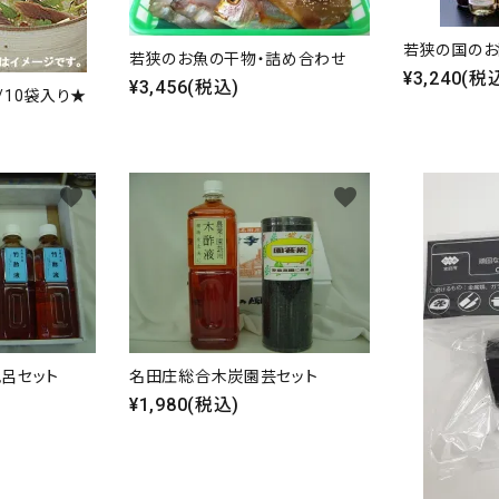
若狭の国のお
若狭のお魚の干物・詰め合わせ
¥3,240(税
¥3,456(税込)
/10袋入り★
favorite
favorite
呂セット
名田庄総合木炭園芸セット
¥1,980(税込)
ード