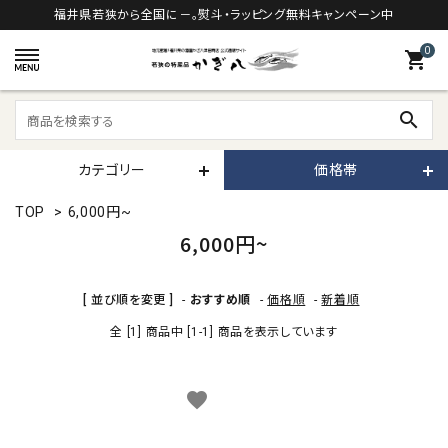
福井県若狭から全国に－。熨斗・ラッピング無料キャンペーン中
0
shopping_cart
search
カテゴリー
価格帯
TOP
>
6,000円~
6,000円~
[ 並び順を変更 ]
-
おすすめ順
-
価格順
-
新着順
全 [1] 商品中 [1-1] 商品を表示しています
favorite