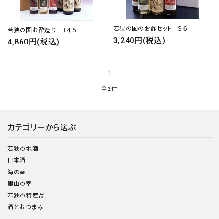
若狭の国のお酢セット Ｓ６
若狭の国お酢造り Ｔ４５
3,240円(税込)
4,860円(税込)
close
1
全2件
キーワード
カテゴリーから選ぶ
カテゴリー
若狭の地酒
日本酒
海の幸
里山の幸
検索する
若狭の特産品
酒とおつまみ