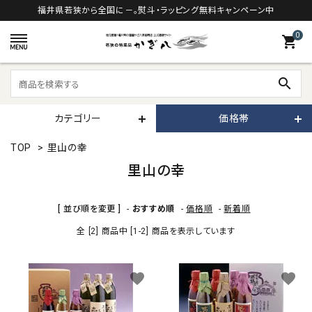
福井県若狭から全国に－。熨斗・ラッピング無料キャンペーン中
0
shopping_cart
search
カテゴリー
価格帯
TOP
>
里山の幸
里山の幸
[ 並び順を変更 ]
-
おすすめ順
-
価格順
-
新着順
全 [2] 商品中 [1-2] 商品を表示しています
favorite
favorite