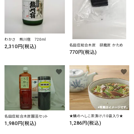
close
わかさ 熊川宿 720ml
キーワード
名田庄総合木炭 研磨炭 かため
2,310円(税込)
770円(税込)
カテゴリー
favorite
favorite
検索する
★鯖のへしこ茶漬け/10袋入り★
名田庄総合木炭園芸セット
1,286円(税込)
1,980円(税込)