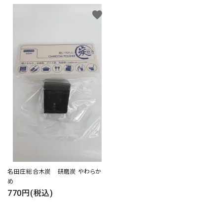
favorite
名田庄総合木炭 研磨炭 やわらか
め
770円(税込)