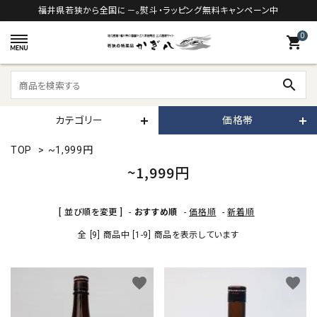
福井県若狭から全国に－。熨斗・ラッピング無料キャンペーン中
0
shopping_cart
search
カテゴリー
価格帯
TOP
>
~1,999円
~1,999円
[ 並び順を変更 ]
-
おすすめ順
-
価格順
-
新着順
全 [9] 商品中 [1-9] 商品を表示しています
favorite
favorite