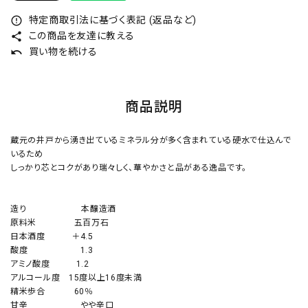
特定商取引法に基づく表記 (返品など)
error_outline
この商品を友達に教える
share
買い物を続ける
undo
商品説明
蔵元の井戸から湧き出ているミネラル分が多く含まれている硬水で仕込んで
いるため
しっかり芯とコクがあり瑞々しく、華やかさと品がある逸品です。
造り 本醸造酒
原料米 五百万石
日本酒度 ＋4.5
酸度 1.3
アミノ酸度 1.2
アルコール度 15度以上16度未満
精米歩合 60％
甘辛 やや辛口