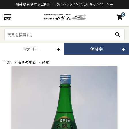
福井県若狭から全国に－。熨斗・ラッピング無料キャンペーン中
0
shopping_cart
search
カテゴリー
価格帯
TOP
>
若狭の地酒
>
越前