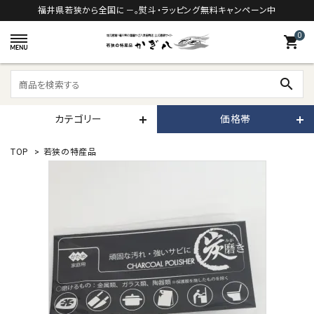
福井県若狭から全国に－。熨斗・ラッピング無料キャンペーン中
0
shopping_cart
search
カテゴリー
価格帯
TOP
>
若狭の特産品