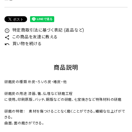
特定商取引法に基づく表記 (返品など)
error_outline
この商品を友達に教える
share
買い物を続ける
undo
商品説明
研磨炭の種類:朴炭・ろいろ炭・椿炭・他
研磨炭の用途:漆器、箸、仏壇など研磨工程
に使用。印刷原版、バッチ、銅版などの研磨、七宝焼きなど特殊材料の研磨
研磨の特徴： 素材を傷つけることなく磨くことができる。繊細な仕上げがで
きる。
曲面、面の磨きができる。