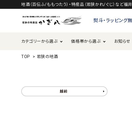
地酒（百伝ふ/ももつたう）・特産品（若狭かれ/ぐじ）など
熨斗・ラッピング
カテゴリーから選ぶ
価格帯から選ぶ
お知らせ
TOP
>
若狭の地酒
若狭の地酒
～1,999円
2,000
里山の幸
越前