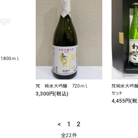
検索する
800ｍｌ
梵 純米大吟醸 720ｍｌ
梵純米大吟醸
セット
3,300円(税込)
4,455円(税
<
1
2
全22件