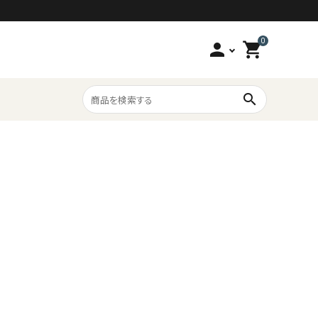
0
person
shopping_cart
search
海の幸
6,000円～
酒とおつまみ