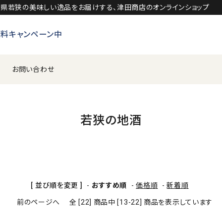
福井県若狭の美味しい逸品をお届けする、津田商店のオンラインショップ
無料キャンペーン中
お問い合わせ
円～3,999円
日本酒
4,000円～5,999円
若狭の地酒
若狭の特産品
[ 並び順を変更 ]
-
おすすめ順
-
価格順
-
新着順
前のページへ
全 [22] 商品中 [13-22] 商品を表示しています