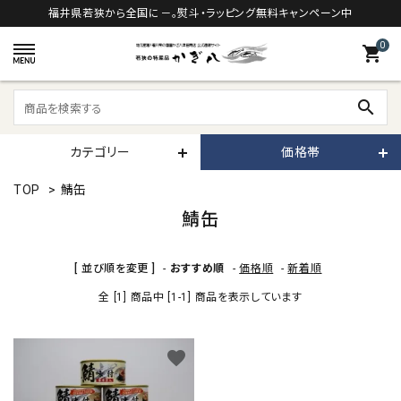
福井県若狭から全国に－。熨斗・ラッピング無料キャンペーン中
0
shopping_cart
search
カテゴリー
価格帯
TOP
>
鯖缶
鯖缶
[ 並び順を変更 ]
-
おすすめ順
-
価格順
-
新着順
全 [1] 商品中 [1-1] 商品を表示しています
favorite