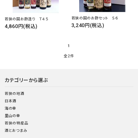
若狭の国のお酢セット Ｓ６
若狭の国お酢造り Ｔ４５
3,240円(税込)
4,860円(税込)
close
1
全2件
キーワード
カテゴリーから選ぶ
カテゴリー
若狭の地酒
日本酒
海の幸
里山の幸
検索する
若狭の特産品
酒とおつまみ