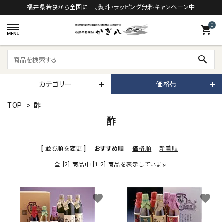
福井県若狭から全国に－。熨斗・ラッピング無料キャンペーン中
0
shopping_cart
search
カテゴリー
価格帯
TOP
>
酢
酢
[ 並び順を変更 ]
-
おすすめ順
-
価格順
-
新着順
全 [2] 商品中 [1-2] 商品を表示しています
favorite
favorite